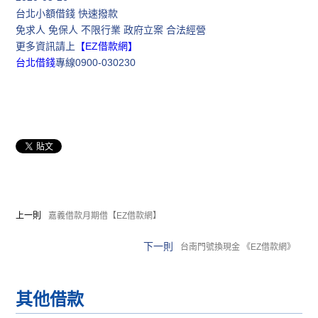
台北小額借錢 快速撥款
免求人 免保人 不限行業 政府立案 合法經營
更多資訊請上
【EZ借款網】
台北借錢
專線0900-030230
上一則
嘉義借款月期借【EZ借款網】
下一則
台南門號換現金 《EZ借款網》
其他
借款