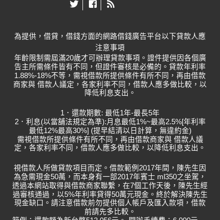
乏規劃與策略，容易帶來財務風險。因此了解正確借錢方法與管
理技巧十分關鍵。
靈活運用資金的智慧：屏東借款在生活與事業中的角色
為提供，借貸，借錢方面的網路借錢廣告平台以下貸款人應
2025-09-12
注意事項
屏東是一個兼具農業與觀光產業的城市，居民在日常生活中常常
年齡限制需屆滿20歲才可辦理貸款事項。證件提供因各個廣
面對不同的資金需求。從農民在栽種時需要購買肥料、到小型企
告主所需條件皆有不同，但證件審核是必備的。貸款年利率
1.88%-18%不等，需視借款所提供條件有所不同，再由借款
業為了營運擴充設備，再到家庭為了教育或醫療等支出，資金周
商家與 借款人議定，各家利率不同，借款人應多做比較，以
轉始終是一個重要的課題。隨著金融環境的多樣化，借款逐漸成
降低利息支出。
為屏東人解決財務壓力的重要方式。然而，如何聰明地使用這樣
的工具，卻是一門需要謹慎思考的學問。
1．還款期數: 最低1年-最長5年
2．利息(以當舖法規定為準):月息最低1%~最高2.5%[年利率
屏東人的資金智慧：借款選擇與風險控管
最低12%最高30%] (提早結清以日計算，無違約金)
需視借款所提供條件有所不同，再由借款商家與 借款人議
2025-09-12
定，各家利率不同，借款人應多做比較，以降低利息支出。
在現今社會，資金調度已成為許多人日常生活中無可避免的課
視借款人所做貸款項目而定。借款範例2017年間，陳先生因
題。尤其在屏東這樣的地區，不論是農業經營者、中小企業老
為急需現金50萬，而本身有一部2017年賓士 ml350之坐駕，
闆，還是一般家庭，都可能在某些階段面臨資金周轉的挑戰。
透過本網站取得與借款商家聯繫，在7個工作天後，陳先生經
「屏東借款」因此成為許多人尋找解決方案的重要關鍵字。然
過審核通過，以5%年利率貸得50萬元現金。終於解決陳先生
現金缺口。請注意借款前勿提供個人帳戶及匯入款項，借款
而，如何在借款的同時維持生活品質，避免陷入財務壓力，則需
前請先多比較。
要更多的智慧與規劃。