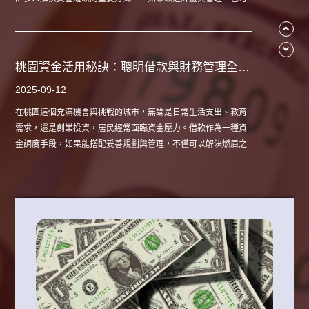
能帶來財務壓力。因此，了解桃園借錢的管道、利弊、風險以及
資金管理技巧，對每位居民而言都是必要知識。
桃園資金活用秘訣：聰明借款與財務管理全攻略
2025-09-12
在桃園這個充滿機會與挑戰的城市，無論是日常生活支出、教育
需求，還是創業投資，居民經常面臨資金壓力。借款作為一種資
金調度手段，如果能搭配妥善規劃與管理，不僅可以解決燃眉之
急，還能提升生活品質與事業發展潛力。然而，若借款缺乏策略
或管理不善，也可能帶來財務壓力。因此，了解桃園借款的管
道、風險、還款策略與資金運用技巧，對每位居民都是必修課。
桃園資金靈活運用指南：借款策略與生活財務規劃
2025-09-12
桃園作為北部重要的經濟與工業城市，居民在日常生活與創業經
營中常面臨各種資金需求。無論是應付突發支出、教育費用、醫
療支出，還是小型企業與創業投資，借款都成為許多人的選項。
然而，借款並非單純獲得資金，若缺乏計畫與管理，容易造成財