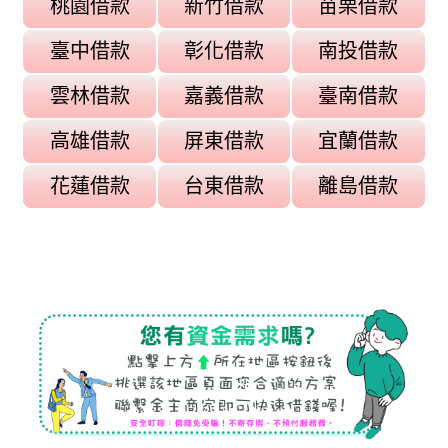
桃園借款
新竹借款
苗栗借款
在台北，高生活成本與多樣化需求使得小額借款成為居民解決短
臺中借款
彰化借款
南投借款
期資金不足的重要工具。無論是應付日常開銷、教育費用、醫療
支出，還是短期創業或投資，小額借款都能提供靈活資金支援。
雲林借款
嘉義借款
臺南借款
本文將介紹台北小額借款的用途、管道、申請策略及風險管理，
幫助居民合理運用資金。
高雄借款
屏東借款
宜蘭借款
屏東借款攻略與理財技巧：資金靈活運用
花蓮借款
台東借款
離島借款
2025-09-12
在屏東，無論是家庭生活、個人需求，還是小型創業者的營運資
金，借款已成為許多人解決短期資金不足的重要方式。正確使用
屏東借款，不僅可以應付緊急支出，還能幫助居民和創業者更有
效地規劃財務，提升生活與事業的穩定性。
屏東資金調度新選擇：借款輕鬆解決生活與短期需求
2025-09-12