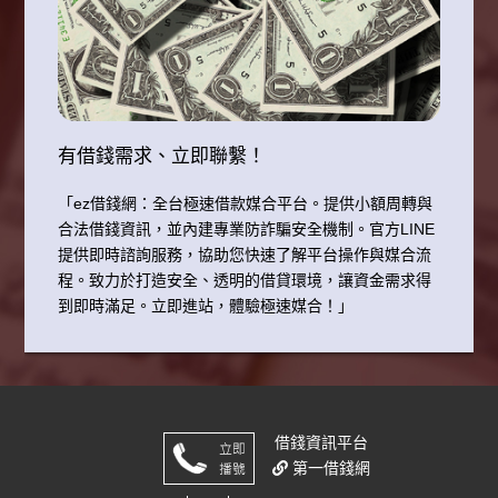
務負擔。因此，了解桃園借款的管道、風險與管理策略，對每個
居民來說都十分重要。
屏東資金靈活運用攻略：借錢前必知的策略與技巧
2025-09-12
對於屏東居民來說，資金需求可能來自日常生活、教育支出、醫
有借錢需求、立即聯繫！
療費用或創業投資。無論是短期週轉還是長期規劃，借錢都是一
「ez借錢網：全台極速借款媒合平台。提供小額周轉與
個常見且實用的資金調度方式。然而，借錢並非單純取得資金，
合法借錢資訊，並內建專業防詐騙安全機制。官方LINE
它需要謹慎的評估與規劃，才能確保借款後不會造成額外負擔。
提供即時諮詢服務，協助您快速了解平台操作與媒合流
因此，了解屏東借錢的管道、風險以及管理策略，是每個居民都
程。致力於打造安全、透明的借貸環境，讓資金需求得
應掌握的重要知識。
到即時滿足。立即進站，體驗極速媒合！」
掌握資金靈活運用：屏東借錢的實務策略
2025-09-12
屏東作為南部重要的農業與觀光城市，居民在日常生活與創業過
程中常會面臨各種資金需求。從農作物投入成本到小型企業營運
資金，再到家庭突發支出，資金周轉問題時常出現。在這樣的背
借錢
資訊平台
景下，屏東借錢逐漸成為居民和企業主調整資金流、維持生活與
第一借錢網
事業運作的重要方式。然而，借錢並非單純解決資金問題，若缺