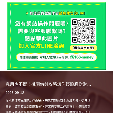
是突發生活支出、醫療費用，還是教育開支與小型創業投資，小
額借款成為解決資金問題的靈活方式。然而，借款也需要謹慎規
劃，了解管道、利率、風險與資金管理技巧，才能既解決資金需
求又保障財務安全。適當的小額借款不僅能應對突發需求，還能
讓個人或家庭更有彈性地安排生活與財務。
從日常到創業：桃園借錢全方位指南
2025-09-12
在桃園這個經濟與生活都快速發展的城市，居民常會遇到資金短
缺的情況。無論是日常生活開銷、教育支出，還是創業與投資，
借錢成為一種靈活的資金調度方式。掌握借錢管道、利率、風險
評估與資金管理技巧，能讓居民在需要資金時不慌張，也能保障
財務安全。
急用也不慌！桃園借錢攻略讓你輕鬆應對財務需求
2025-09-12
在桃園這座充滿活力的城市，居民面臨的資金需求多樣，從日常
開銷、教育支出到創業投資，經常需要靈活運用資金。借錢成為
許多人解決資金短缺的重要方式，但如果缺乏計畫與管理，也可