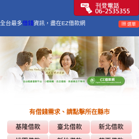
2026-03-09
借錢是許多人在急需資金時會搜尋的解決方案，但不同借錢管道
全台最多
借錢
資訊，盡在EZ借款網
選單
在利率、費用與申請條件上差異很大。本文將完整介紹線上借錢
平台的申請流程、借錢費用怎麼算、常見借款方案與安全借錢管
道，幫助第一次借錢的人快速了解借款方式。無論是小額借貸、
現金週轉或10萬元借款需求，都可以透過比較不同借錢平台與貸
款方案，找到適合自己的資金來源，避免高利貸與借款陷阱，安
全取得所需資金。
台北資金救星：小額借款技巧與理財秘訣一次掌握
2025-09-12
在台北，生活成本高、支出多樣化，許多人在短期內面臨資金周
轉的需求。小額借款成為解決這些資金需求的重要工具。不論是
日常開銷、教育支出、醫療費用，還是短期創業或投資，小額借
款都能提供靈活資金支援。
有借錢需求、請點擊所在縣市
基隆借款
臺北借款
新北借款
資金不求人：台北小額借款快速指南，助你靈活應付生活每一筆支出
2025-09-12