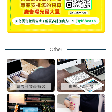
Other