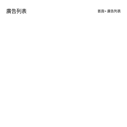
廣告列表
首頁
>
廣告列表