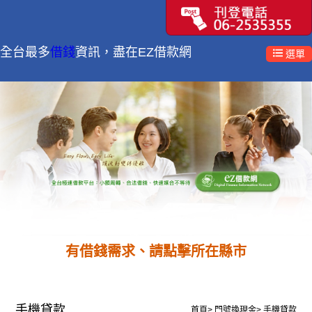
全台最多
借錢
資訊，盡在EZ借款網
選單
有借錢需求、請點擊所在縣市
手機貸款
首頁
>
門號換現金
>
手機貸款