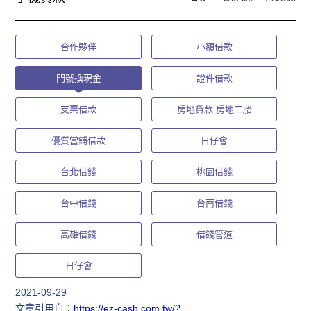
合作夥伴
小額借款
門號換現金
證件借款
支票借款
房地貸款 房地二胎
優質當鋪借款
日仔會
台北借錢
桃園借錢
台中借錢
台南借錢
高雄借錢
借錢管道
日仔會
2021-09-29
文章引用自：
https://ez-cash.com.tw/?