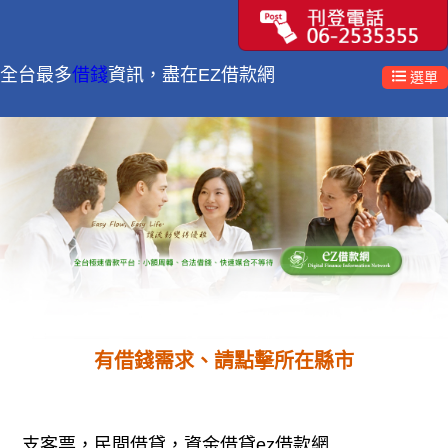
全台最多
借錢
資訊，盡在EZ借款網
選單
有借錢需求、請點擊所在縣市
支客票，民間借貸，資金借貸ez借款網