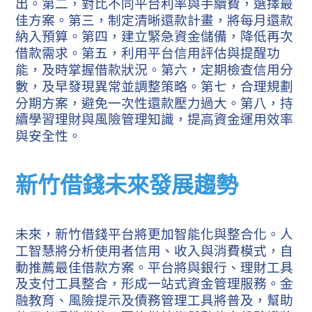
出。第二，對比不同平台利率與手續費，選擇最
佳方案。第三，制定清晰還款計畫，將每月還款
納入預算。第四，建立緊急資金儲備，降低再次
借款需求。第五，利用平台信用評估與提醒功
能，及時掌握借款狀況。第六，定期檢查信用分
數，及早發現異常並調整策略。第七，合理規劃
分期方案，避免一次性還款壓力過大。第八，持
續學習理財與風險管理知識，提高資金運用效率
與安全性。
新竹借錢未來發展趨勢
未來，新竹借錢平台將更加智能化與整合化。人
工智慧將分析使用者信用、收入與消費模式，自
動推薦最佳借款方案。平台將與銀行、理財工具
及支付工具整合，形成一站式資金管理服務。金
融教育、風險提示及債務管理工具將普及，幫助