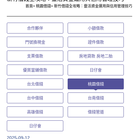
首頁
>
桃園借錢
>
新竹借錢全攻略：靈活資金運用與信用管理技巧
合作夥伴
小額借款
門號換現金
證件借款
支票借款
房地貸款 房地二胎
優質當鋪借款
日仔會
台北借錢
桃園借錢
台中借錢
台南借錢
高雄借錢
借錢管道
日仔會
2025-09-12