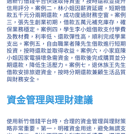
過新竹借錢平台快速取得資金，按時還款並提升
信用評分。案例二，林小姐因薪資延遲，短期借
款五千元分兩期還款，成功度過財務空窗。案例
三，張先生創業初期，借款五萬元補充庫存，確
保業務穩定。案例四，學生李小姐借款支付學費
及教材費，利率低、還款彈性高，順利完成學業
支出。案例五，自由職業者陳先生借款進行短期
投資，按時還款並取得收益。案例六，小家庭陳
小姐因家電損壞急需資金，借款後完成購買並分
期還款，降低生活壓力。案例七，退休族王先生
借款安排旅遊資金，按時分期還款兼顧生活品質
與財務安全。
資金管理與理財建議
使用新竹借錢平台時，合理的資金管理與理財策
略非常重要。第一，明確資金用途，避免無謂支