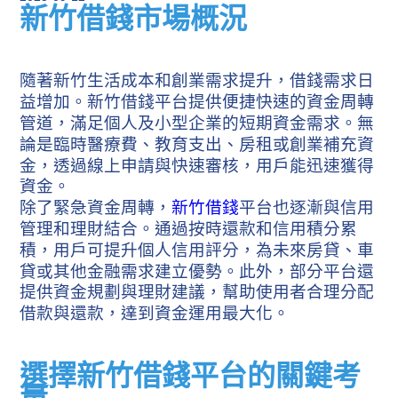
新竹借錢市場概況
隨著新竹生活成本和創業需求提升，借錢需求日
益增加。新竹借錢平台提供便捷快速的資金周轉
管道，滿足個人及小型企業的短期資金需求。無
論是臨時醫療費、教育支出、房租或創業補充資
金，透過線上申請與快速審核，用戶能迅速獲得
資金。
除了緊急資金周轉，
新竹借錢
平台也逐漸與信用
管理和理財結合。通過按時還款和信用積分累
積，用戶可提升個人信用評分，為未來房貸、車
貸或其他金融需求建立優勢。此外，部分平台還
提供資金規劃與理財建議，幫助使用者合理分配
借款與還款，達到資金運用最大化。
選擇新竹借錢平台的關鍵考
量