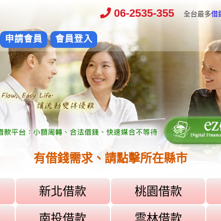
06-2535-355
全台最多
借
申請會員
會員登入
有借錢需求、請點擊所在縣市
新北借款
桃園借款
南投借款
雲林借款