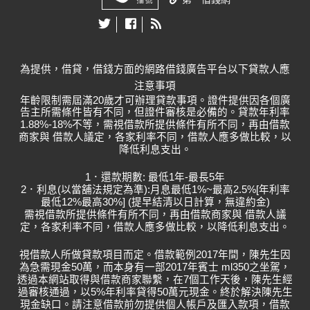
為提供，借貸，借錢方面的網路借錢廣告平台以下貸款人應
注意事項
年齡限制需屆滿20歲才可辦理貸款事項。證件提供因各個廣
告主所需條件皆有不同，但證件審核是必備的。貸款年利率
1.88%-18%不等，需視借款所提供條件有所不同，再由借款
商家與 借款人議定，各家利率不同，借款人應多做比較，以
降低利息支出。
1．還款期數: 最低1年-最長5年
2．利息(以當舖法規定為準):月息最低1%~最高2.5%[年利率
最低12%最高30%] (提早結清以日計算，無違約金)
需視借款所提供條件有所不同，再由借款商家與 借款人議
定，各家利率不同，借款人應多做比較，以降低利息支出。
視借款人所做貸款項目而定。借款範例2017年間，陳先生因
為急需現金50萬，而本身有一部2017年賓士 ml350之坐駕，
透過本網站取得與借款商家聯繫，在7個工作天後，陳先生經
過審核通過，以5%年利率貸得50萬元現金。終於解決陳先生
現金缺口。請注意借款前勿提供個人帳戶及匯入款項，借款