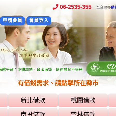
06-2535-355
全台最多
借
申請會員
會員登入
有借錢需求、請點擊所在縣市
新北借款
桃園借款
南投借款
雲林借款