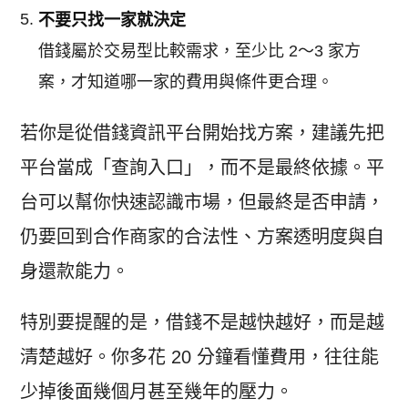
不要只找一家就決定
借錢屬於交易型比較需求，至少比 2～3 家方
案，才知道哪一家的費用與條件更合理。
若你是從借錢資訊平台開始找方案，建議先把
平台當成「查詢入口」，而不是最終依據。平
台可以幫你快速認識市場，但最終是否申請，
仍要回到合作商家的合法性、方案透明度與自
身還款能力。
特別要提醒的是，借錢不是越快越好，而是越
清楚越好。你多花 20 分鐘看懂費用，往往能
少掉後面幾個月甚至幾年的壓力。