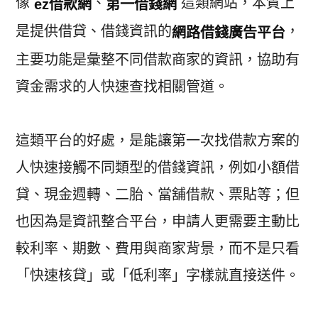
像
、
這類網站，本質上
ez借款網
第一借錢網
是提供借貸、借錢資訊的
，
網路借錢廣告平台
主要功能是彙整不同借款商家的資訊，協助有
資金需求的人快速查找相關管道。
這類平台的好處，是能讓第一次找借款方案的
人快速接觸不同類型的借錢資訊，例如小額借
貸、現金週轉、二胎、當舖借款、票貼等；但
也因為是資訊整合平台，申請人更需要主動比
較利率、期數、費用與商家背景，而不是只看
「快速核貸」或「低利率」字樣就直接送件。