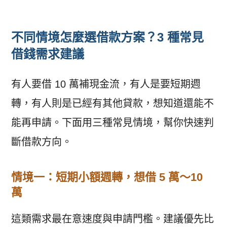
不同情境怎麼選借款方案？3 種常見
借錢需求建議
有人要借 10 萬補現金流，有人是要短期週
轉，有人則是已經有其他貸款，想知道還能不
能再申請。下面用三種常見情境，幫你快速判
斷借款方向。
情境一：短期小額週轉，想借 5 萬～10
萬
這類需求最在意速度與申請門檻。建議優先比