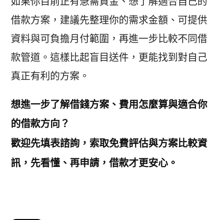
如果你目前正有急需資金、想了解適合自己的
借款方案，建議先整理你的需求金額、可提供
資料與可負擔月付範圍，再進一步比較不同借
款管道。這樣比起盲目送件，更能找到對自己
真正有利的方案。
想進一步了解借錢方案、費用怎麼算與適合你
的借款方向？
歡迎先填表諮詢，索取免費評估與方案比較資
訊，先看懂、再申請，借款才更安心。