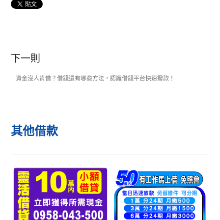
下一則
資金沒人肯借？借錢還有哪些方法，認識借錢平台快速撥款！
其他
借款