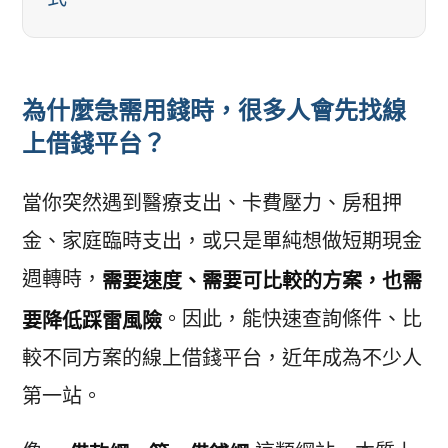
為什麼急需用錢時，很多人會先找線
上借錢平台？
當你突然遇到醫療支出、卡費壓力、房租押
金、家庭臨時支出，或只是單純想做短期現金
週轉時，
需要速度、需要可比較的方案，也需
。因此，能快速查詢條件、比
要降低踩雷風險
較不同方案的線上借錢平台，近年成為不少人
第一站。