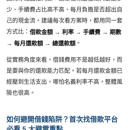
少、手續費占比高不高、每月負擔是否超出自
己的現金流。建議每次看方案時，都用同一套
方式比：
借款金額 → 利率 → 手續費 → 期數
。
→ 每月還款額 → 總還款額
從實務角度來看，借錢費用不是越低越好，而
是要與你的還款能力匹配。若每月還款金額已
經壓到生活支出，哪怕名義利率不高，整體風
險也很高。
如何避開借錢陷阱？首次找借款平台
必看 5 大避雷重點