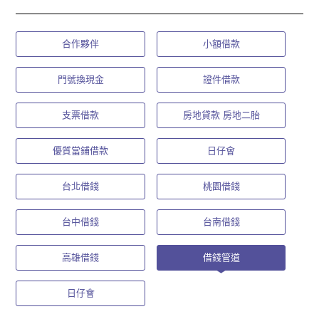
合作夥伴
小額借款
門號換現金
證件借款
支票借款
房地貸款 房地二胎
優質當鋪借款
日仔會
台北借錢
桃園借錢
台中借錢
台南借錢
高雄借錢
借錢管道
日仔會