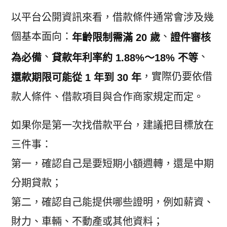
以平台公開資訊來看，借款條件通常會涉及幾
個基本面向：
、
年齡限制需滿 20 歲
證件審核
、
、
為必備
貸款年利率約 1.88%～18% 不等
，實際仍要依借
還款期限可能從 1 年到 30 年
款人條件、借款項目與合作商家規定而定。
如果你是第一次找借款平台，建議把目標放在
三件事：
第一，確認自己是要短期小額週轉，還是中期
分期貸款；
第二，確認自己能提供哪些證明，例如薪資、
財力、車輛、不動產或其他資料；