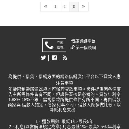
3
1
2
借錢
資訊平台
第一借錢網
為提供，借貸，借錢方面的網路借錢廣告平台以下貸款人應
注意事項
年齡限制需屆滿20歲才可辦理貸款事項。證件提供因各個廣
告主所需條件皆有不同，但證件審核是必備的。貸款年利率
1.88%-18%不等，需視借款所提供條件有所不同，再由借款
商家與 借款人議定，各家利率不同，借款人應多做比較，以
降低利息支出。
1．還款期數: 最低1年-最長5年
2．利息(以當舖法規定為準):月息最低1%~最高2.5%[年利率