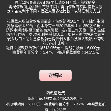
最低12%最高30%] (提早結清以日計算，無違約金)
需視借款所提供條件有所不同，再由借款商家與 借款人議
定，各家利率不同，借款人應多做比較，以降低利息支出。
視借款人所做貸款項目而定。借款範例2017年間，陳先生因
為急需現金50萬，而本身有一部2017年賓士 ml350之坐駕，
透過本網站取得與借款商家聯繫，在7個工作天後，陳先生經
過審核通過，以5%年利率貸得50萬元現金。終於解決陳先生
現金缺口。請注意借款前勿提供個人帳戶及匯入款項，借款
前請先多比較。
範例：還款額為新台幣513,056元。
-開辦手續費：6,000元 -
總費用年百分率： 2.47% -每月還款額度：14,252元
對稿區
隱私權政策
範例：還款額為新台幣513,056元。
-開辦手續費：6,000元 -總費用年百分率： 2.47% -每月還款額
度：14,252元