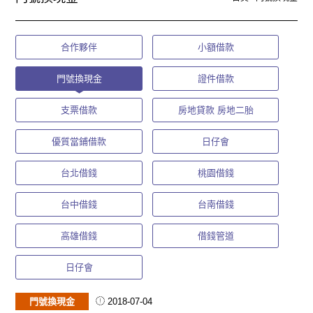
合作夥伴
小額借款
門號換現金
證件借款
支票借款
房地貸款 房地二胎
優質當鋪借款
日仔會
台北借錢
桃園借錢
台中借錢
台南借錢
高雄借錢
借錢管道
日仔會
門號換現金
2018-07-04